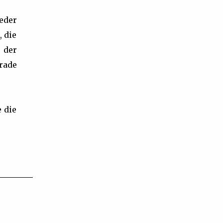
ieder
 die
 der
rade
 die