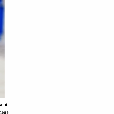
scht.
neue