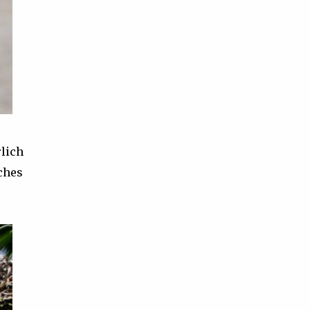
lich
sches