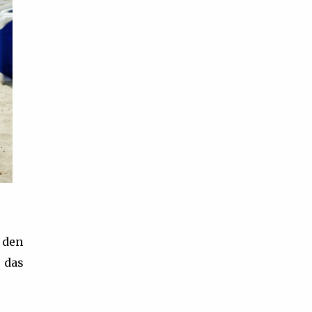
 den
 das