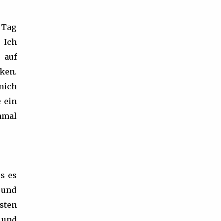
n Tag
 Ich
 auf
ken.
mich
 ein
nmal
s es
 und
esten
, und