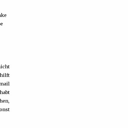
nke
be
icht
ilft
mail
habt
hen,
sonst