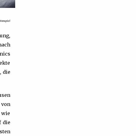
nnspiel
ung,
nach
nics
ekte
 die
usen
e von
, wie
f die
sten