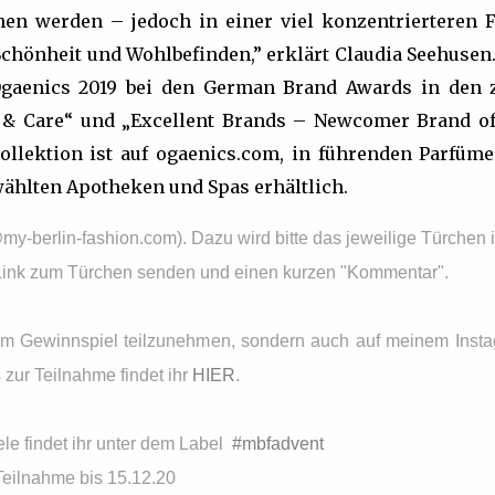
hen werden – jedoch in einer viel konzentrierteren 
Schönheit und Wohlbefinden,” erklärt Claudia Seehusen.
gaenics 2019 bei den German Brand Awards in den 
y & Care“ und „Excellent Brands – Newcomer Brand of
ollektion ist auf ogaenics.com, in führenden Parfüme
ählten Apotheken und Spas erhältlich.
@my-berlin-fashion.com). Dazu wird bitte das jeweilige Türchen 
en Link zum Türchen senden und einen kurzen "Kommentar".
e am Gewinnspiel teilzunehmen, sondern auch auf meinem Inst
 zur Teilnahme findet ihr
HIER
.
e findet ihr unter dem Label
#mbfadvent
Teilnahme bis 15.12.20