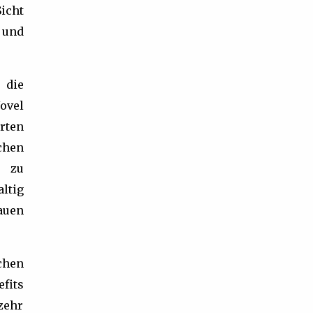
icht
 und
 die
ovel
rten
hen
t zu
ltig
auen
chen
fits
zehr