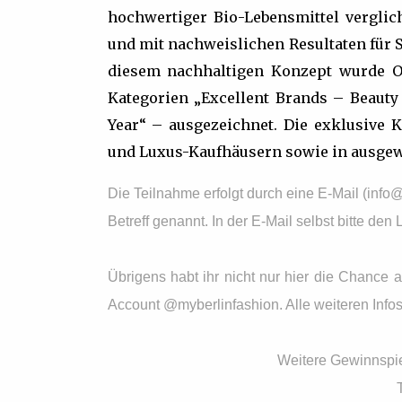
hochwertiger Bio-Lebensmittel verglic
und mit nachweislichen Resultaten für 
diesem nachhaltigen Konzept wurde O
Kategorien „Excellent Brands – Beaut
Year“ – ausgezeichnet. Die exklusive K
und Luxus-Kaufhäusern sowie in ausgew
Die Teilnahme erfolgt durch eine E-Mail (info
Betreff genannt. In der E-Mail selbst bitte d
Übrigens habt ihr nicht nur hier die Chanc
Account @myberlinfashion. Alle weiteren Infos
Weitere Gewinnspiel