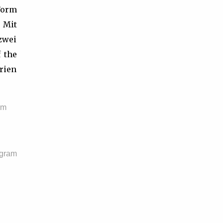
Form
 Mit
zwei
 the
rien
im
agram