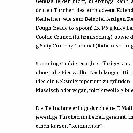
Genuss leider nicht, allerdings kann 
dritten Türchen des #mbfadvent Kalend
Neuheiten, wie zum Beispiel fertigen K
Dough (ready-to-spoon) ,1x 145 g Juicy L
Cookie Crunch (Rührmischung), sowie di
g Salty Crunchy Caramel (Rührmischung
Spooning Cookie Dough ist übriges aus 
ohne rohe Eier wollte. Nach langem Hin
Idee ein Keksteigimperium zu gründen. 2
klassisch oder vegan, mittlerweile gib
Die Teilnahme erfolgt durch eine E-Mail
jeweilige Türchen im Betreff genannt. I
einen kurzen "Kommentar".