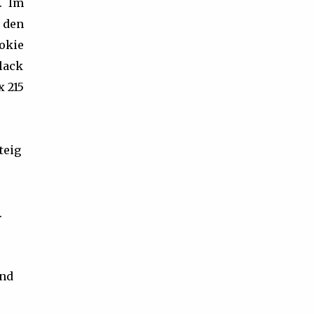
. Im
 den
okie
Black
 215
teig
.
und