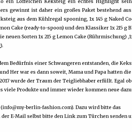
so ein Löffelchen Keksteig ein echtes Highlight sein
ers gewinnt ist daher ein großes Paket bestehend aus
eksteig aus dem Kühlregal spooning, 1x 145 g Naked Co
emon Cake (ready-to-spoon) und den Klassiker 1x 215 g 
e neuen Sorten 1x 215 g Lemon Cake (Rührmischung) ,1x
).
dem Bedürfnis einer Schwangeren entstanden, die Keks
 und Her war es dann soweit, Mama und Papa hatten die
017 wurde der Traum der Teigliebhaber erfüllt. Egal ob
t es viele Produkte und immer wieder kommen neue dazu
 (info@my-berlin-fashion.com). Dazu wird bitte das
n der E-Mail selbst bitte den Link zum Türchen senden 