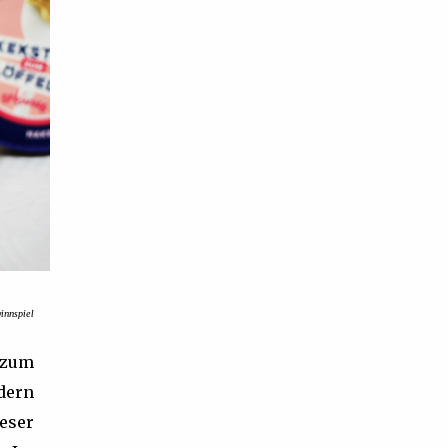
nnspiel
 zum
dern
eser